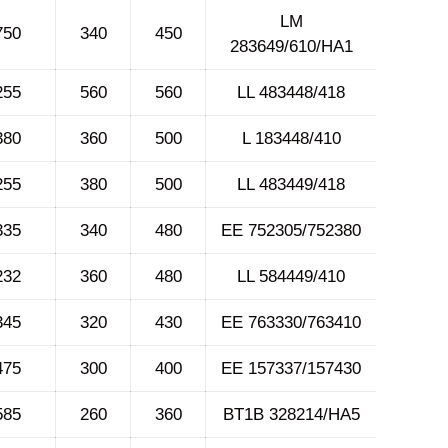
LM
750
340
450
283649/610/HA1
255
560
560
LL 483448/418
380
360
500
L 183448/410
255
380
500
LL 483449/418
335
340
480
EE 752305/752380
232
360
480
LL 584449/410
345
320
430
EE 763330/763410
475
300
400
EE 157337/157430
585
260
360
BT1B 328214/HA5