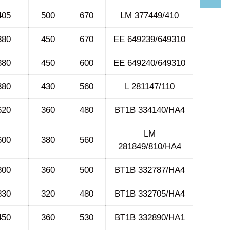
405
500
670
LM 377449/410
380
450
670
EE 649239/649310
380
450
600
EE 649240/649310
380
430
560
L 281147/110
620
360
480
BT1B 334140/HA4
LM
600
380
560
281849/810/HA4
800
360
500
BT1B 332787/HA4
830
320
480
BT1B 332705/HA4
450
360
530
BT1B 332890/HA1