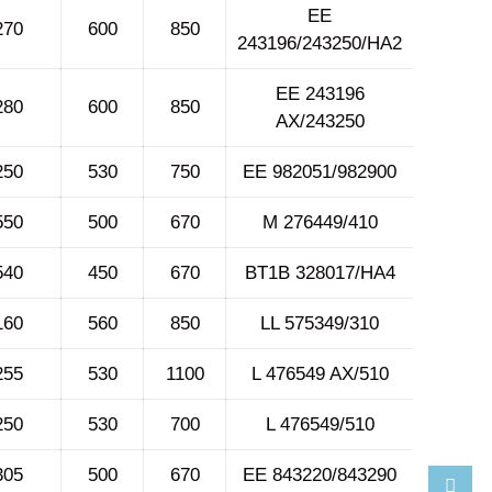
EE
270
600
850
243196/243250/HA2
EE 243196
280
600
850
AX/243250
250
530
750
EE 982051/982900
550
500
670
M 276449/410
540
450
670
BT1B 328017/HA4
160
560
850
LL 575349/310
255
530
1100
L 476549 AX/510
250
530
700
L 476549/510
305
500
670
EE 843220/843290