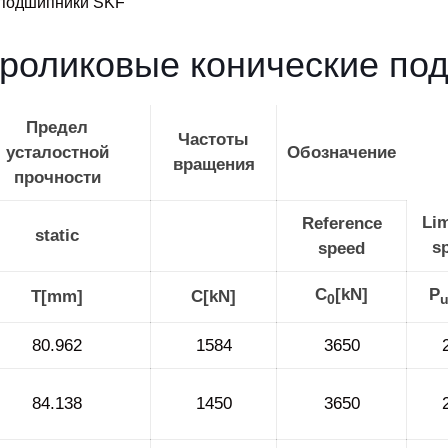
 подшипники SKF
роликовые конические по
Предел
Частоты
усталостной
Обозначение
вращения
прочности
Lim
Reference
static
s
speed
C
[kN]
P
T[mm]
C[kN]
0
80.962
1584
3650
84.138
1450
3650