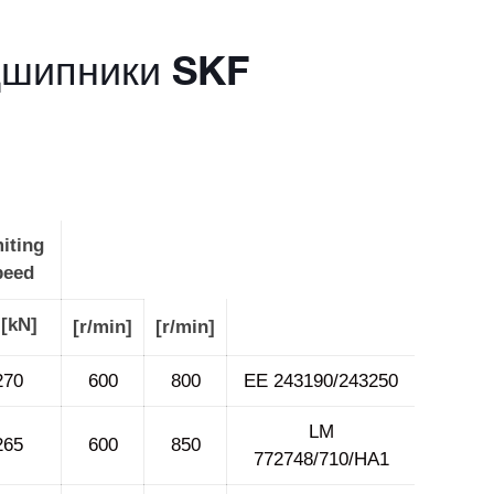
дшипники SKF
iting
peed
[kN]
[r/min]
[r/min]
u
270
600
800
EE 243190/243250
LM
265
600
850
772748/710/HA1