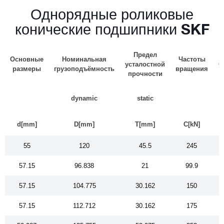
Однорядные роликовые
конические подшипники SKF
Предел
Основные
Номинальная
Частоты
усталостной
О
размеры
грузоподъёмность
вращения
прочности
dynamic
static
d[mm]
D[mm]
T[mm]
C[kN]
55
120
45.5
245
57.15
96.838
21
99.9
57.15
104.775
30.162
150
57.15
112.712
30.162
175