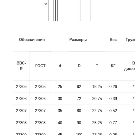
Обозначения
Размеры
Вес
Груз
BBC-
В
ГОСТ
d
D
T
КГ
R
дина
27305
27305
25
62
18,25
0,26
*
27306
27306
30
72
20,75
0,39
*
27307
27307
35
80
22,75
0,52
*
27308
27308
40
90
25,25
0,77
*
27309
27309
45
100
27,25
0,95
*