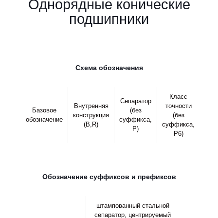
Однорядные конические
подшипники
Схема обозначения
Класс
Сепаратор
Внутренняя
точности
Базовое
(без
конструкция
(без
обозначение
суффикса,
(B,R)
суффикса,
P)
P6)
Обозначение суффиксов и префиксов
штампованный стальной
сепаратор, центрируемый