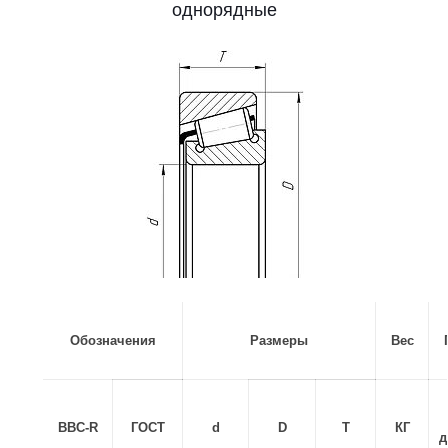
однорядные
Обозначения
Размеры
Вес
BBC-R
ГОСТ
d
D
T
КГ
д