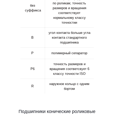
по роликам; точность
без
размеров и вращения
суффикса
соответствует
нормальному классу
точностии
угол контакта больше угла
B
контакта стандартного
подшипника
P
полимерный сепаратор
точность размеров и
P6
вращения соответсвует 6
классу точности ISO
наружное кольцо с одним
R
бортом
Подшипники конические роликовые