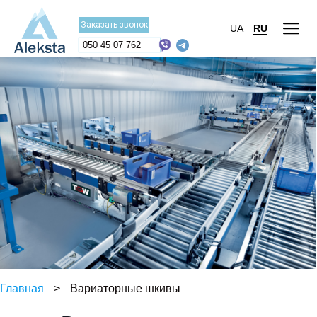
Заказать звонок
UA
RU
050 45 07 762
Главная
>
Вариаторные шкивы