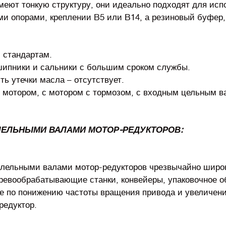
еют тонкую структуру, они идеально подходят для испо
ми опорами, креплении B5 или B14, а резиновый буфер,
 стандартам.
шипники и сальники с большим сроком службы.
ь утечки масла – отсутствует.
мотором, с мотором с тормозом, с входным цельным ва
ЛЕЛЬНЫМИ ВАЛАМИ МОТОР-РЕДУКТОРОВ:
лельными валами мотор-редукторов чрезвычайно широк:
евообрабатывающие станки, конвейеры, упаковочное о
ние по понижению частоты вращения привода и увеличе
редуктор.