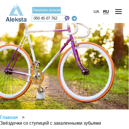
Заказать звонок
UA
RU
050 45 07 762
Главная
>
Звёздочки со ступицей с закаленными зубьями