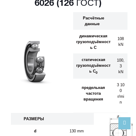
6026 (126 ГОСТ)
Расчётные
данные
динамическая
108
грузоподъёмност
kN
ь C
статическая
100,
грузоподъёмност
3
ь C
kN
0
3 10
предельная
0
частота
r/mi
вращения
n
РАЗМЕРЫ
d
130 mm