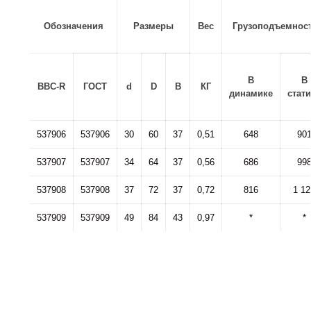
Обозначения
Размеры
Вес
Грузоподъемнос
В
В
BBC-R
ГОСТ
d
D
B
КГ
динамике
стат
537906
537906
30
60
37
0,51
648
90
537907
537907
34
64
37
0,56
686
99
537908
537908
37
72
37
0,72
816
1 12
537909
537909
49
84
43
0,97
*
*