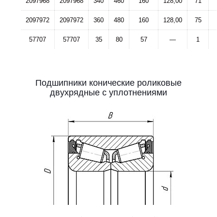
2097968
2097968
340
460
160
128,00
71
2097972
2097972
360
480
160
128,00
75
57707
57707
35
80
57
—
1
Подшипники конические роликовые
двухрядные с уплотнениями