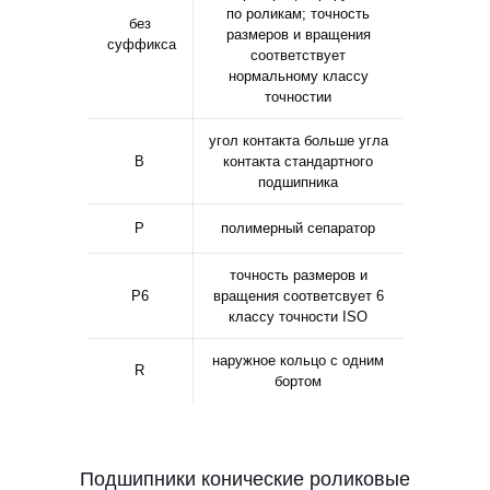
по роликам; точность
без
размеров и вращения
суффикса
соответствует
нормальному классу
точностии
угол контакта больше угла
B
контакта стандартного
подшипника
P
полимерный сепаратор
точность размеров и
P6
вращения соответсвует 6
классу точности ISO
наружное кольцо с одним
R
бортом
Подшипники конические роликовые