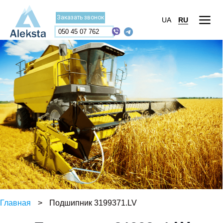
Заказать звонок
UA
RU
050 45 07 762
Главная
>
Подшипник 3199371.LV