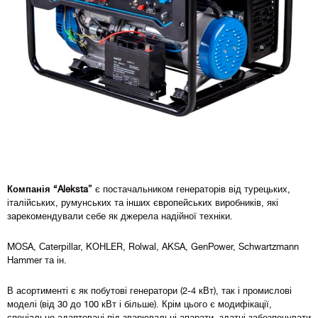
Компанія “Aleksta”
є постачальником генераторів від турецьких,
італійських, румунських та інших європейських виробників, які
зарекомендували себе як джерела надійної техніки.
MOSA, Caterpillar, KOHLER, Rolwal, AKSA, GenPower, Schwartzmann
Hammer та ін.
В асортименті є як побутові генератори (2-4 кВт), так і промислові
моделі (від 30 до 100 кВт і більше). Крім цього є модифікації,
спеціально адаптовані під зварювальні апарати, здатні забезпечувати