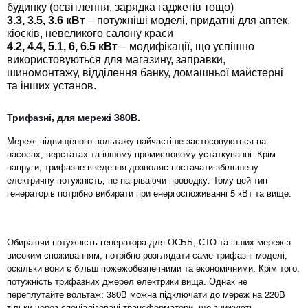
будинку (освітлення, зарядка гаджетів тощо)
3.3, 3.5, 3.6 кВт
– потужніші моделі, придатні для аптек,
кіосків, невеликого салону краси
4.2, 4.4, 5.1, 6, 6.5 кВт
– модифікації, що успішно
використовуються для магазину, заправки,
шиномонтажу, відділення банку, домашньої майстерні
та інших установ.
Трифазні, для мережі 380В.
Мережі підвищеного вольтажу найчастіше застосовуються на
насосах, верстатах та іншому промисловому устаткуванні. Крім
напруги, трифазне введення дозволяє постачати збільшену
електричну потужність, не нагріваючи проводку. Тому цей тип
генераторів потрібно вибирати при енергоспоживанні 5 кВт та вище.
Обираючи потужність генератора для ОСББ, СТО та інших мереж з
високим споживанням, потрібно розглядати саме трифазні моделі,
оскільки вони є більш пожежобезпечними та економічними. Крім того,
потужність трифазних джерел електрики вища. Однак не
переплутайте вольтаж: 380В можна підключати до мереж на 220В
тільки через спеціалізовані трансформатори, що знижують.