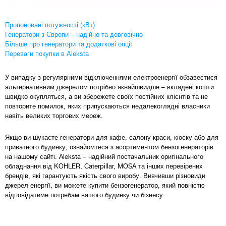
Пропоновані потужності (кВт)
Генератори з Європи – надійно та довговічно
Більше про генератори та додаткові опції
Переваги покупки в Aleksta
У випадку з регулярними відключеннями електроенергії обзавестися
альтернативним джерелом потрібно якнайшвидше – вкладені кошти
швидко окупляться, а ви збережете своїх постійних клієнтів та не
повторите помилок, яких припускаються недалекоглядні власники
навіть великих торгових мереж.
Якщо ви шукаєте генератори для кафе, салону краси, кіоску або для
приватного будинку, ознайомтеся з асортиментом бензогенераторів
на нашому сайті. Aleksta – надійний постачальник оригінального
обладнання від KOHLER, Caterpillar, MOSA та інших перевірених
брендів, які гарантують якість свого виробу. Вивчивши різновиди
джерел енергії, ви можете купити бензогенератор, який повністю
відповідатиме потребам вашого будинку чи бізнесу.