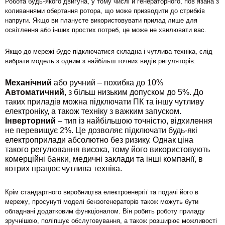
Робота будь-якого двигуна, у тому числі й генераторного, пов’язана з
коливаннями обертання ротора, що може призводити до стрибків
напруги. Якщо ви плануєте використовувати прилад лише для
освітлення або інших простих потреб, це може не хвилювати вас.
Якщо до мережі буде підключатися складна і чутлива техніка, слід
вибрати модель з одним з найбільш точних видів регуляторів:
Механічний
або ручний – похибка до 10%
Автоматичний
, з більш низьким допуском до 5%. До
таких приладів можна підключати ПК та іншу чутливу
електроніку, а також техніку з важким запуском.
Інверторний
– тип із найбільшою точністю, відхилення
не перевищує 2%. Це дозволяє підключати будь-які
електроприлади абсолютно без ризику. Однак ціна
такого регулювання висока, тому його використовують
комерційні банки, медичні заклади та інші компанії, в
котрих працює чутлива техніка.
Крім стандартного виробництва електроенергії та подачі його в
мережу, просунуті моделі бензогенераторів також можуть бути
обладнані додатковим функціоналом. Він робить роботу приладу
зручнішою, поліпшує обслуговування, а також розширює можливості