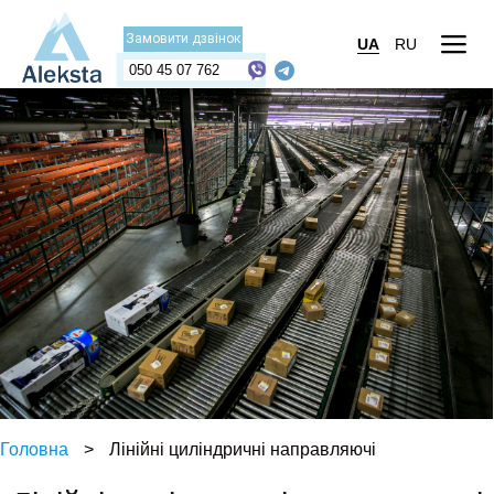
Замовити дзвінок
UA
RU
050 45 07 762
Головна
>
Лінійні циліндричні направляючі