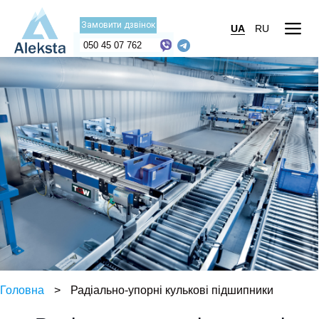
Замовити дзвінок
UA
RU
050 45 07 762
Головна
>
Радіально-упорні кулькові підшипники