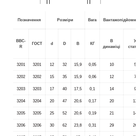
Позначення
Розміри
Вага
Вантажопідйомн
BBC-
В
ГОСТ
d
D
B
КГ
R
динаміці
ста
3201
3201
12
32
15,9
0,05
10
3202
3202
15
35
15,9
0,06
12
3203
3203
17
40
17,5
0,1
14
3204
3204
20
47
20,6
0,17
20
1
3205
3205
25
52
20,6
0,19
21
1
3206
3206
30
62
23,8
0,31
29
2