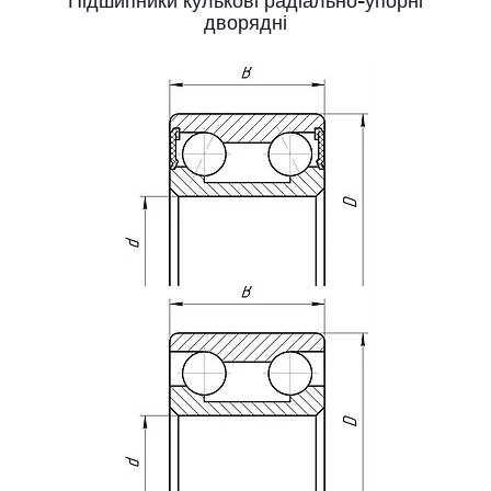
Підшипники кулькові радіально-упорні
дворядні