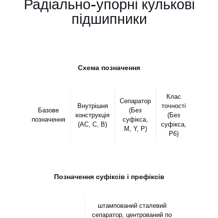
Радіально-упорні кулькові
підшипники
Схема позначення
Клас
Сепаратор
Внутрішня
точності
Базове
(Без
конструкція
(Без
позначення
суфікса,
(AC, C, B)
суфікса,
M, Y, P)
P6)
Позначення суфіксів і префіксів
штампований сталевий
сепаратор, центрований по