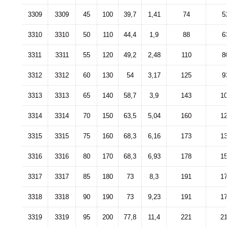
3309
3309
45
100
39,7
1,41
74
5
3310
3310
50
110
44,4
1,9
88
6
3311
3311
55
120
49,2
2,48
110
8
3312
3312
60
130
54
3,17
125
9
3313
3313
65
140
58,7
3,9
143
1
3314
3314
70
150
63,5
5,04
160
1
3315
3315
75
160
68,3
6,16
173
1
3316
3316
80
170
68,3
6,93
178
1
3317
3317
85
180
73
8,3
191
1
3318
3318
90
190
73
9,23
191
1
3319
3319
95
200
77,8
11,4
221
2