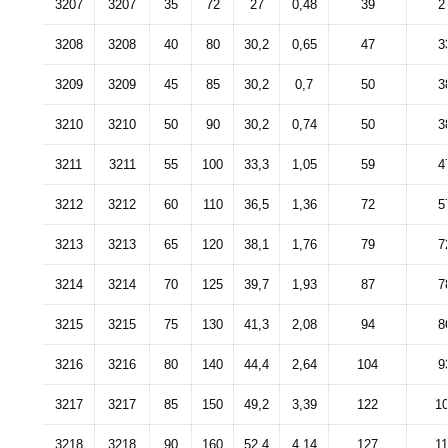
3207
3207
35
72
27
0,48
39
2
3208
3208
40
80
30,2
0,65
47
3
3209
3209
45
85
30,2
0,7
50
3
3210
3210
50
90
30,2
0,74
50
3
3211
3211
55
100
33,3
1,05
59
4
3212
3212
60
110
36,5
1,36
72
5
3213
3213
65
120
38,1
1,76
79
7
3214
3214
70
125
39,7
1,93
87
7
3215
3215
75
130
41,3
2,08
94
8
3216
3216
80
140
44,4
2,64
104
9
3217
3217
85
150
49,2
3,39
122
1
3218
3218
90
160
52,4
4,14
127
1