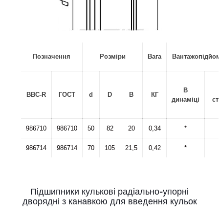
Позначення
Розміри
Вага
Вантажопідйом
В
BBC-R
ГОСТ
d
D
B
КГ
динаміці
ст
986710
986710
50
82
20
0,34
*
986714
986714
70
105
21,5
0,42
*
Підшипники кулькові радіально-упорні
дворядні з канавкою для введення кульок