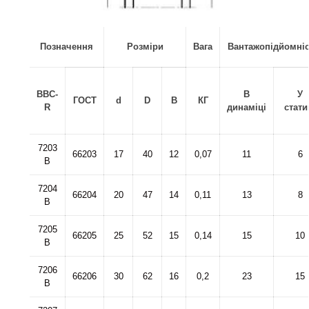
Позначення
Розміри
Вага
Вантажопідйомніс
BBC-
В
У
ГОСТ
d
D
B
КГ
R
динаміці
стати
7203
66203
17
40
12
0,07
11
6
B
7204
66204
20
47
14
0,11
13
8
B
7205
66205
25
52
15
0,14
15
10
B
7206
66206
30
62
16
0,2
23
15
B