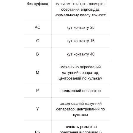
без суфікса
кулькам; точність розмірів і
обертання відповідає
нормальному класу точності
AC
кут контакту 25
C
кут контакту 15
B
кут контакту 40
механічно оброблений
M
латунний сепаратор,
центрований по кулькам
P
полімерний сепаратор
штампований латунний
Y
сепаратор, центрований по
кулькам
точність розмірів і
P6
обертання відповідає 6