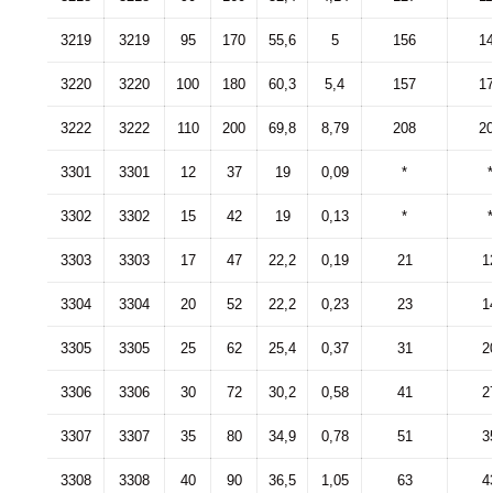
3219
3219
95
170
55,6
5
156
1
3220
3220
100
180
60,3
5,4
157
1
3222
3222
110
200
69,8
8,79
208
2
3301
3301
12
37
19
0,09
*
*
3302
3302
15
42
19
0,13
*
*
3303
3303
17
47
22,2
0,19
21
1
3304
3304
20
52
22,2
0,23
23
1
3305
3305
25
62
25,4
0,37
31
2
3306
3306
30
72
30,2
0,58
41
2
3307
3307
35
80
34,9
0,78
51
3
3308
3308
40
90
36,5
1,05
63
4