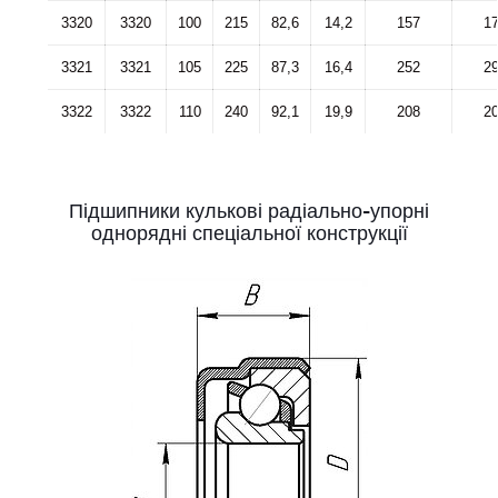
3320
3320
100
215
82,6
14,2
157
1
3321
3321
105
225
87,3
16,4
252
2
3322
3322
110
240
92,1
19,9
208
2
Підшипники кулькові радіально-упорні
однорядні спеціальної конструкції