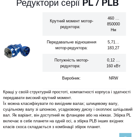
Редуктори серії PL / PLB
460 …
Крутний момент мотор-
850000
редуктора:
Нм
Передавальне відношення
5,71…
мотор-редуктора:
183,27
Потужність мотор-
0,12 …
редуктора:
160 кВт
Виробник:
NRW
Кращі у своїй структурній простоті, компактності корпуса і здатності
передавати високий крутний момент.
Їх можна класифікувати по вихідним валах; шлицевому валу,
суцільному валу зі шпонкою, усадковому диску і охоплює шліцьовий
вал. Як варіант, він доступний як фланцеве або на ніжках. Збірка PL
включає в себе планети на одній осі, а збірка PLB інших вхідних
класів скоса складається з комбінації збірок планет.