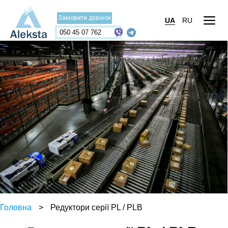
Замовити дзвінок
UA
RU
050 45 07 762
Головна
>
Редуктори серії PL / PLB