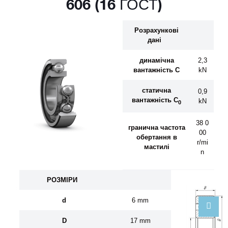
606 (16 ГОСТ)
Розрахункові
дані
динамічна
2,3
вантажність C
kN
статична
0,9
вантажність C
kN
0
38 0
гранична частота
00
обертання
в
r/mi
мастил
і
n
Р
О
ЗМ
І
Р
И
d
6 mm
D
17 mm