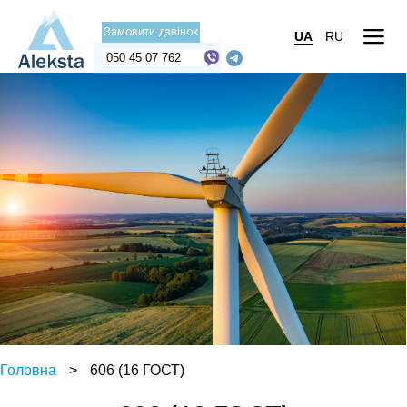
Замовити дзвінок
UA
RU
050 45 07 762
Головна
>
606 (16 ГОСТ)