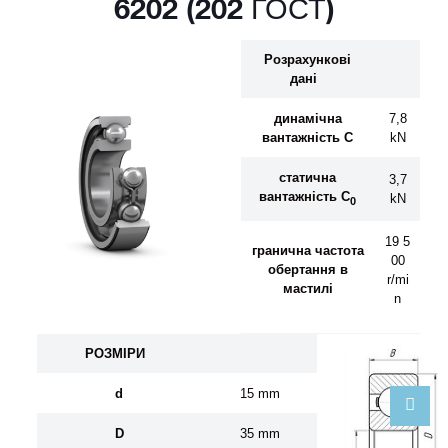
6202 (202 ГОСТ)
Розрахункові
дані
динамічна
7,8
вантажність C
kN
статична
3,7
вантажність C
kN
0
19 5
гранична частота
00
обертання
в
r/mi
мастил
і
n
Р
О
ЗМ
І
Р
И
d
15 mm
D
35 mm