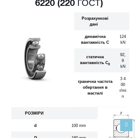
6220 (220 ГОСТ)
Розрахункові
дані
динамічна
124
вантажність C
kN
92,
статична
9
вантажність C
0
kN
3 4
гранична частота
00
обертання
в
r/mi
мастил
і
n
Р
О
ЗМ
І
Р
И
d
100 mm
D
180 mm