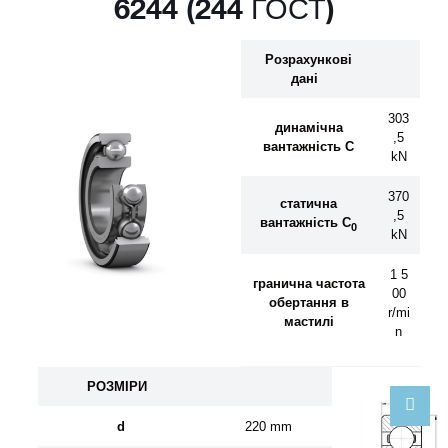
6244 (244 ГОСТ)
Розрахункові
дані
303
динамічна
,5
вантажність C
kN
370
статична
,5
вантажність C
0
kN
1 5
гранична частота
00
обертання
в
r/mi
мастил
і
n
Р
О
ЗМ
І
Р
И
d
220 mm