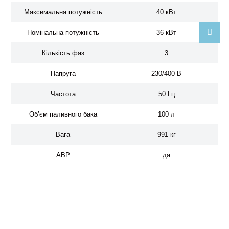
Максимальна потужність
40 кВт
Номінальна потужність
36 кВт
Кількість фаз
3
Напруга
230/400 В
Частота
50 Гц
Об’єм паливного бака
100 л
Вага
991 кг
АВР
да