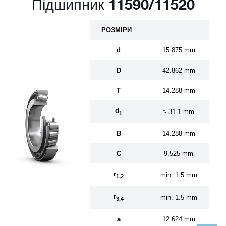
Підшипник 11590/11520
Р
О
ЗМ
І
Р
И
d
15.875 mm
D
42.862 mm
T
14.288 mm
d
≈ 31.1 mm
1
B
14.288 mm
C
9.525 mm
r
min. 1.5 mm
1,2
r
min. 1.5 mm
3,4
a
12.624 mm