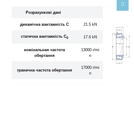
Розрахункові дані
динамічна вантажність C
21.5 kN
статична вантажність C
17.6 kN
0
номінальная частота
13000 r/mi
обертання
n
17000 r/mi
гранична частота обертання
n