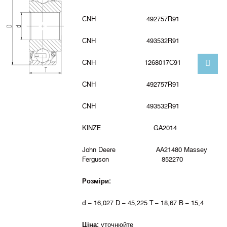
CNH 492757R91
CNH 493532R91
CNH 1268017C91
CNH 492757R91
CNH 493532R91
KINZE GA2014
John Deere AA21480 Massey
Ferguson 852270
Розміри:
d – 16,027 D – 45,225 T – 18,67 B – 15,4
Ціна:
уточнюйте