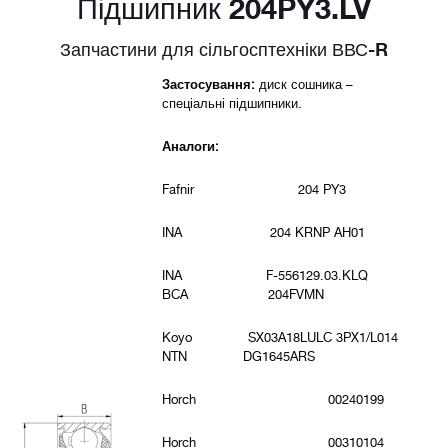
Підшипник 204PY3.LV
Запчастини для сільгосптехніки ВВС-R
Застосування:
диск сошника –
спеціальні підшипники.
Аналоги:
Fafnir 204 PY3
INA 204 KRNP AH01
INA F-556129.03.KLQ
BCA 204FVMN
Koyo SX03A18LULC 3PX1/L014
NTN DG1645ARS
Horch 00240199
Horch 00310104