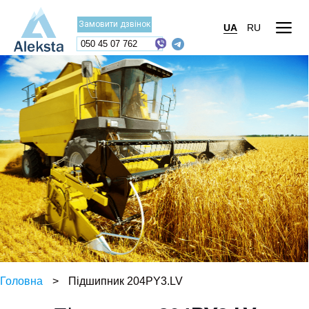
Замовити дзвінок
UA
RU
050 45 07 762
Головна
>
Підшипник 204PY3.LV