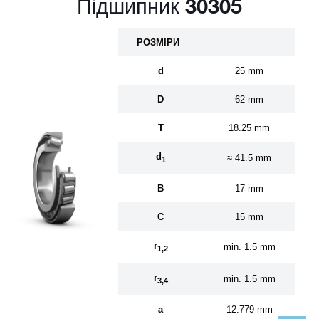
Підшипник 30305
Р
О
ЗМ
І
Р
И
d
25 mm
D
62 mm
T
18.25 mm
d
≈ 41.5 mm
1
B
17 mm
C
15 mm
r
min. 1.5 mm
1,2
r
min. 1.5 mm
3,4
a
12.779 mm