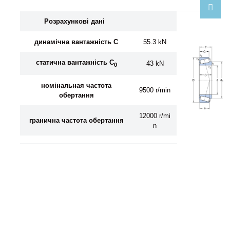
Розрахункові дані
динамічна вантажність C
55.3 kN
статична вантажність C
43 kN
0
номінальная частота
9500 r/min
обертання
12000 r/mi
гранична частота обертання
n