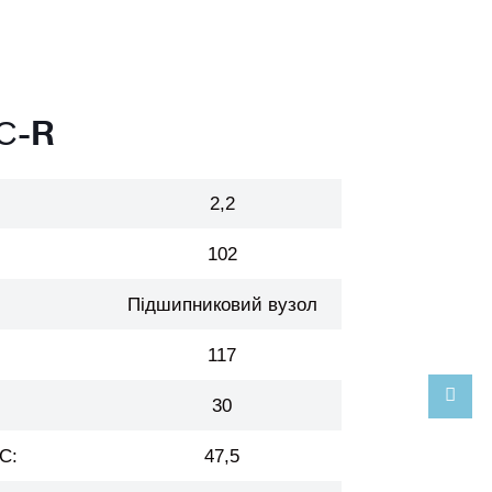
ВС-R
2,2
102
Підшипниковий вузол
117
30
C:
47,5