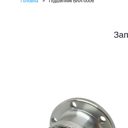
Головна
>
Підшипник ВАА-0006
Зап