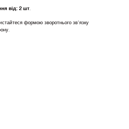
ня від: 2 шт
.
истайтеся формою зворотнього зв’язку
ону.