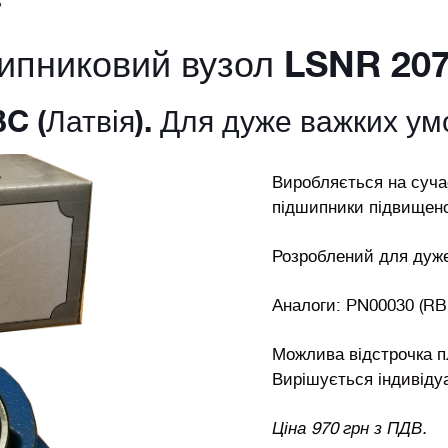
S
ипниковий вузол LSNR 20
C (Латвія). Для дуже важких ум
Виробляється на суча
підшипники підвищено
Розроблений для дуже
Аналоги: PN00030 (RB
Можлива відстрочка пл
Вирішується індивіду
Ціна 970 грн з ПДВ.