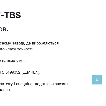
7-TBS
ов.
сному заводі, де виробляються
го класу точності.
 важких умов.
F), 3199352 (LEMKEN).
атежу і спецціна, додаткова знижка.
ально.