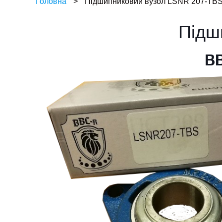
Головна
>
Підшипниковий вузол LSNR 207-TB
Підш
BB